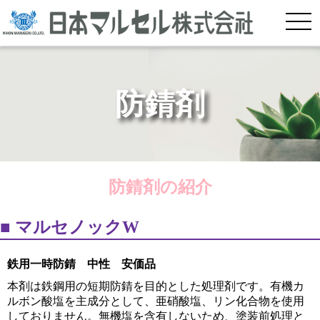
防錆剤
防錆剤の紹介
マルセノックW
鉄用一時防錆 中性 安価品
本剤は鉄鋼用の短期防錆を目的とした処理剤です。有機カ
ルボン酸塩を主成分として、亜硝酸塩、リン化合物を使用
しておりません。無機塩を含有しないため、塗装前処理と