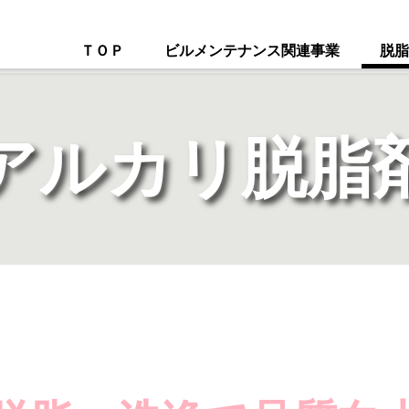
ＴＯＰ
ビルメンテナンス
関連事業
脱脂
アルカリ
脱脂