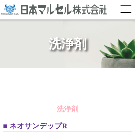
洗浄剤
洗浄剤
ネオサンデップR